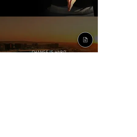
CHANGE IS HARD
BUT ESSENTIAL FOR PROGRESS.
ALP Taiwan
T.
+886 2 8751 9639
​E.
future@alp.global
11491 臺灣台北市內湖區
瑞光路
258巷39號2樓