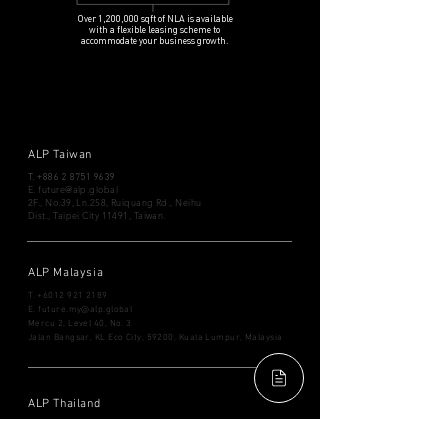
Over 1,200,000 sqft of NLA is available
with a flexible leasing scheme to
accommodate your business growth.
ALP Taiwan
T.
+886 2 8751 9639
E.
future@alp.global
2F., No.39, Ln.258, Ruiquang Rd., Neihu
Dist., Taipei City 11491, Taiwan.
ALP Malaysia
T.
+6012 921 2189
​E.
future.my@alp.global
Mercu 2, Level 40, No. 3
Jalan Bangsar, KL Eco City, 59200, Kuala Lumpur, Malaysia
ALP Thailand
T. ​+66
2038 5466
E.
future.th@alp.global