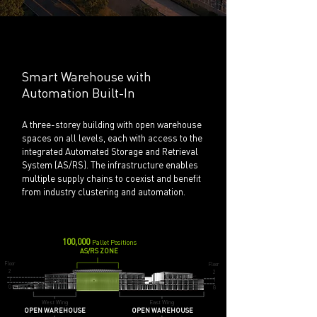
Smart Warehouse with
Automation Built-In
A three-storey building with open warehouse
spaces on all levels, each with access to the
integrated Automated Storage and Retrieval
System (AS/RS). The infrastructure enables
multiple supply chains to coexist and benefit
from industry clustering and automation.
100,000
Pallet Positions
AS/RS ZONE
Floor
Floor
2
2
1
1
G
G
West Wing
East Wing
OPEN WAREHOUSE
OPEN WAREHOUSE